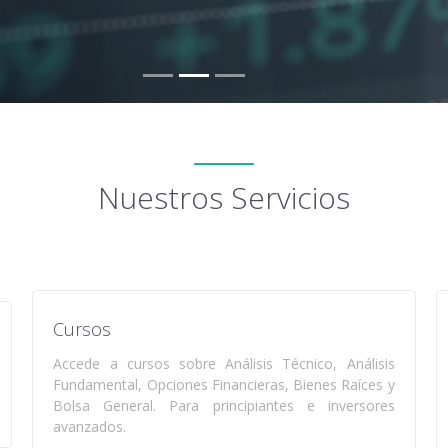
Nuestros Servicios
Cursos
Accede a cursos sobre Análisis Técnico, Análisis
Fundamental, Opciones Financieras, Bienes Raíces y
Bolsa General. Para principiantes e inversores
avanzados.