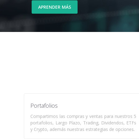
APRENDER MÁS
Portafolios
Compartimos las compras y ventas para nuestros 5
portafolios, Largo Plazo, Trading, Dividendos, ETFs
y Crypto, además nuestras estrategias de opciones.