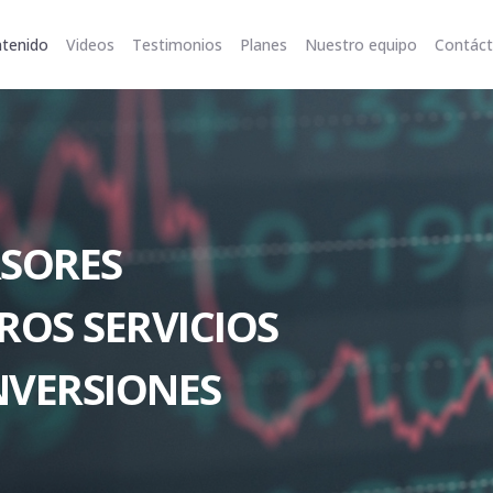
tenido
Videos
Testimonios
Planes
Nuestro equipo
Contác
RSORES
ROS SERVICIOS
NVERSIONES